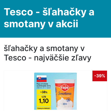
Tesco - šľahačky a
smotany v akcii
šľahačky a smotany v
Tesco - najväčšie zľavy
-39%