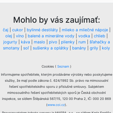
Mohlo by vás zaujímať:
čaj
|
cukor
|
bylinné destiláty
|
mlieko a mliečné nápoje
|
olej
|
víno
|
balené a minerálne vody
|
vodka
|
chlieb
|
jogurty
|
káva
|
maslo
|
pivo
|
plienky
|
rum
|
šľahačky a
smotany
|
soľ
|
sušienky a oplátky
|
banány
|
grily
|
koly
Cookies
(
Seznam
)
Informujeme spotřebitele, kterým prodáváme výrobky nebo poskytujeme
služby, že mají podle zákona č. 624/1992 Sb. právo na mimosoudní
řešení spotřebitelského sporu z příslušné smlouvy. Subjektem
mimosoudního řešení spotřebitelských sporů je Česká obchodní
inspekce, se sídlem Štěpánská 567/15, 120 00 Praha 2, IČ: 000 20 869
(
www.coi.cz
).
Provozovatelem tohoto serveru je MAFRA, a.s., se sídlem Karla Engliše